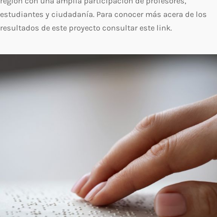
región con una amplia participación de profesores,
estudiantes y ciudadanía. Para conocer más acera de los
resultados de este proyecto consultar este link.
Este proyecto
busca crear
un
observatorio de los derechos globales de
las personas con discapacidad
con el
objetivo
de mapear
información
relevante