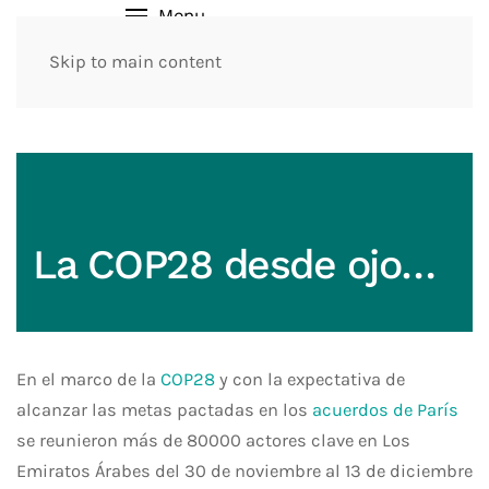
Menu
Skip to main content
La COP28 desde ojos expertos
En el marco de la
COP28
y con la
expectativa
de
alcanzar las met
a
s pactadas en los
acuerdos de París
se reunieron más de 80000 actores clave en Los
Emiratos Árabes
del 30 de noviembre al 13 de diciembre