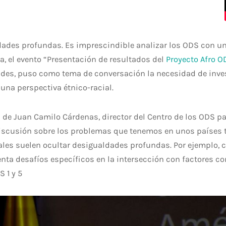
es profundas. Es imprescindible analizar los ODS con un e
, el evento “Presentación de resultados del
Proyecto Afro O
ndes, puso como tema de conversación la necesidad de inves
una perspectiva étnico-racial.
 de Juan Camilo Cárdenas, director del Centro de los ODS par
iscusión sobre los problemas que tenemos en unos países 
les suelen ocultar desigualdades profundas. Por ejemplo, 
nta desafíos específicos en la intersección con factores com
S 1 y 5