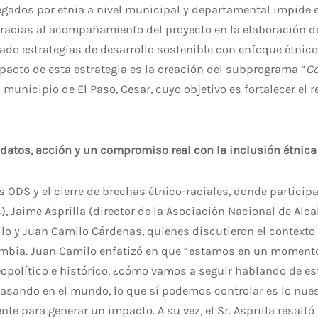
egados por etnia a nivel municipal y departamental impide e
Gracias al acompañamiento del proyecto en la elaboración d
rado estrategias de desarrollo sostenible con enfoque étnic
pacto de esta estrategia es la creación del subprograma “
Co
l municipio de El Paso, Cesar, cuyo objetivo es fortalecer el
e datos, acción y un compromiso real con la inclusión étnica
los ODS y el cierre de brechas étnico-raciales, donde partic
 Jaime Asprilla (director de la Asociación Nacional de Alc
lo y Juan Camilo Cárdenas, quienes discutieron el contexto 
ombia. Juan Camilo enfatizó en que “estamos en un momento
político e histórico, ¿cómo vamos a seguir hablando de est
sando en el mundo, lo que sí podemos controlar es lo nuestr
e para generar un impacto. A su vez, el Sr. Asprilla resaltó